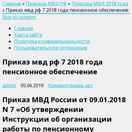
Главная
»
Приказы МВД РФ
»
Приказы МВД 2018 года
»
Приказ мвд рф 7 2018 года пенсионное обеспечение
Skip to content
Главная
Карта сайта
Политика конфиденциальности
Пользовательское соглашение
Приказ мвд рф 7 2018 года
пенсионное обеспечение
к
admin
05.06.2019
Комментариев
нет
записи
Приказ МВД России от 09.01.2018
Приказ
мвд
N 7 «Об утверждении
рф
Инструкции об организации
7
2018
работы по пенсионному
года