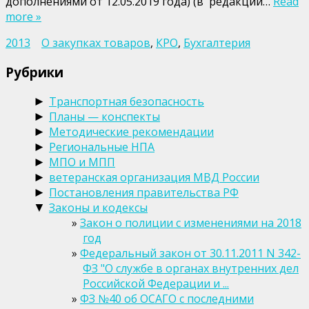
дополнениями от 12.05.2019 года) (в редакции…
Read
more »
2013
О закупках товаров
,
КРО
,
Бухгалтерия
Рубрики
Транспортная безопасность
►
Планы — конспекты
►
Методические рекомендации
►
Региональные НПА
►
МПО и МПП
►
ветеранская организация МВД России
►
Постановления правительства РФ
►
Законы и кодексы
▼
Закон о полиции с изменениями на 2018
год
Федеральный закон от 30.11.2011 N 342-
ФЗ "О службе в органах внутренних дел
Российской Федерации и ...
ФЗ №40 об ОСАГО с последними