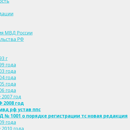
ость
дации
ия МВД России
льства РФ
3 г
99 года
03 года
04 года
05 года
06 года
2007 год
 2008 год
мвд рф устав ппс
Д № 1001 о порядке регистрации тс новая редакция
09 года
2010 года