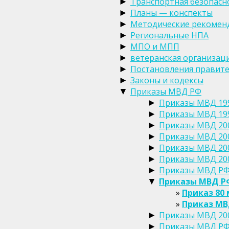
Транспортная безопасн
►
Планы — конспекты
►
Методические рекомен
►
Региональные НПА
►
МПО и МПП
►
ветеранская организац
►
Постановления правите
►
Законы и кодексы
►
Приказы МВД РФ
▼
Приказы МВД 199
►
Приказы МВД 19
►
Приказы МВД 20
►
Приказы МВД 20
►
Приказы МВД 20
►
Приказы МВД 20
►
Приказы МВД РФ 
►
Приказы МВД РФ
▼
Приказ 80 
Приказ МВ
Приказы МВД 20
►
Приказы МВД РФ 
►