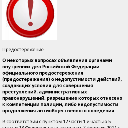
04.03.2020
года
Предостережение
О некоторых вопросах объявления органами
внутренних дел Российской Федерации
официального предостережения
(предостережения) о недопустимости действий,
создающих условия для совершения
преступлений. административных
правонарушений, разрешение которых отнесено
к компетенции полиции, либо недопустимости
продолжения антиобщественного поведения
В соответствии с пунктом 12 части 1 и частью 5
статьи 13 Федерального закона от 7 февраля 2011 г.