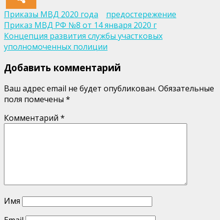
Приказы МВД 2020 года
предостережение
Навигация
Приказ МВД РФ №8 от 14 января 2020 г
Концепция развития службы участковых
по
уполномоченных полиции
записям
Добавить комментарий
Ваш адрес email не будет опубликован.
Обязательные
поля помечены
*
Комментарий
*
Имя
Email