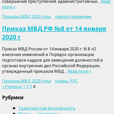
совершения преступлений. административных…
Read
more »
Приказы МВД 2020 года
предостережение
Приказ МВД РФ №8 от 14 января
2020 г
Приказ МВД России от 14 января 2020 г. N 8 «О
внесении изменений в Порядок организации
подготовки кадров для замещения должностей в
органах внутренних дел Российской Федерации,
утвержденный приказом МВД…
Read more »
Приказы МВД 2020 года
кадры
,
РЛС
Пагинация
« Previous
1
2
3
4
записей
Рубрики
Транспортная безопасность
►
Планы — конспекты
►