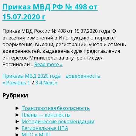
Приказ МВД РФ № 498 от
15.07.2020 г
Приказ МВД России № 498 от 15.07.2020 года О
внесении изменений в Инструкцию о порядке
оформления, выдачи, регистрации, учета и отмены
доверенностей, выдаваемых для представления
интересов Министерства внутренних дел
Российской…
Read more »
Приказы МВД 2020 года
доверенность
Пагинация
« Previous
1
2
3
4
Next »
записей
Рубрики
Транспортная безопасность
►
Планы — конспекты
►
Методические рекомендации
►
Региональные НПА
►
МПО и МПП
►