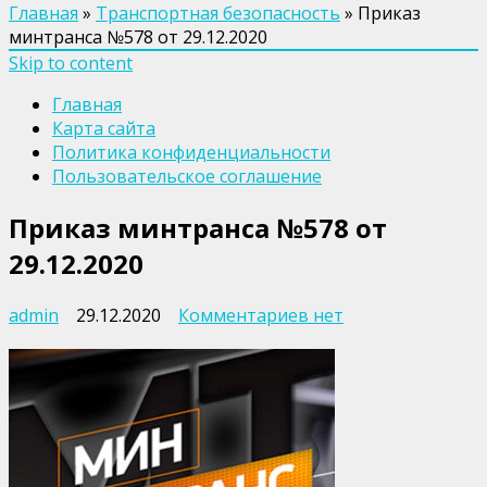
Главная
»
Транспортная безопасность
»
Приказ
минтранса №578 от 29.12.2020
Skip to content
Главная
Карта сайта
Политика конфиденциальности
Пользовательское соглашение
Приказ минтранса №578 от
29.12.2020
к
admin
29.12.2020
Комментариев
нет
записи
Приказ
минтранса
№578
от
29.12.2020