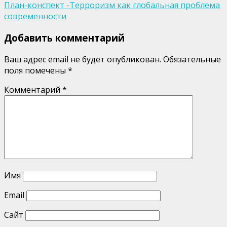
План-конспект -Терроризм как глобальная проблема
по
современности
записям
Добавить комментарий
Ваш адрес email не будет опубликован.
Обязательные
поля помечены
*
Комментарий
*
Имя
Email
Сайт