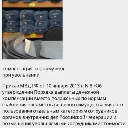
от
10
января
2013
г.
N
8
(компенсация
за
форму
МВД)
компенсация за форму мвд
при увольнении
Приказ МВД РФ от 10 января 2013 г. N 8 «Об
утверждении Порядка выплаты денежной
компенсации вместо положенных по нормам
снабжения предметов вещевого имущества личного
пользования отдельным категориям сотрудников
органов внутренних дел Российской Федерации и
возмещения увольняемыми сотрудниками стоимости