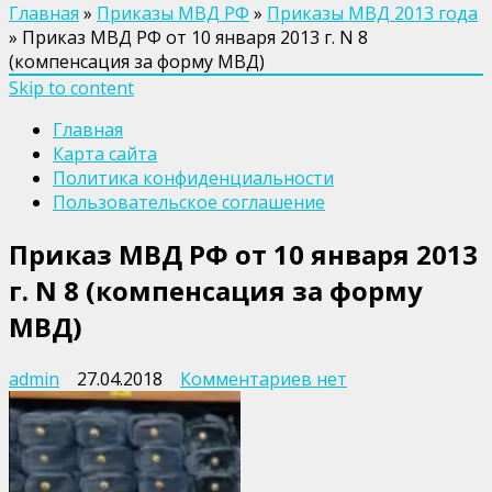
Главная
»
Приказы МВД РФ
»
Приказы МВД 2013 года
»
Приказ МВД РФ от 10 января 2013 г. N 8
(компенсация за форму МВД)
Skip to content
Главная
Карта сайта
Политика конфиденциальности
Пользовательское соглашение
Приказ МВД РФ от 10 января 2013
г. N 8 (компенсация за форму
МВД)
к
admin
27.04.2018
Комментариев
нет
записи
Приказ
МВД
РФ