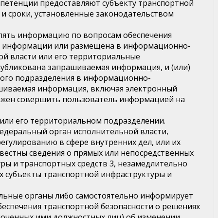
мпетенции предоставляют субъекту транспортной
 и сроки, установленные законодательством
влять информацию по вопросам обеспечения
ой информации или размещена в информационно-
ой власти или его территориальные
публикована запрашиваемая информация, и (или)
ного подразделения в информационно-
ашиваемая информация, включая электронный
лжен совершить пользователь информацией на
и или его территориальном подразделении.
федеральный орган исполнительной власти,
гулированию в сфере внутренних дел, или их
вестны сведения о прямых или непосредственных
ры и транспортных средств 3, незамедлительно
х субъекты транспортной инфраструктуры и
альные органы либо самостоятельно информирует
беспечения транспортной безопасности о решениях
моченных ими должностных лиц) об изменении