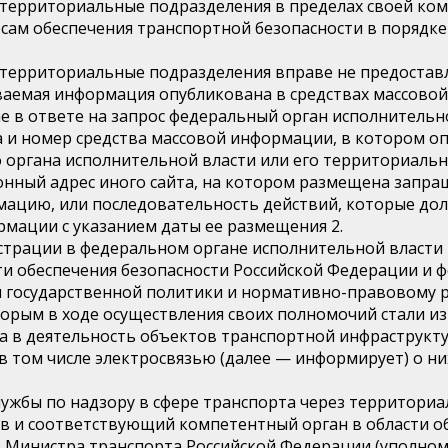
о территориальные подразделения в пределах своей ко
ам обеспечения транспортной безопасности в порядке
о территориальные подразделения вправе не предоста
иваемая информация опубликована в средствах массов
е в ответе на запрос федеральный орган исполнительн
 и номер средства массовой информации, в котором о
 органа исполнительной власти или его территориаль
онный адрес иного сайта, на котором размещена запр
ацию, или последовательность действий, которые до
мации с указанием даты ее размещения 2.
гистрации в федеральном органе исполнительной власт
ти обеспечения безопасности Российской Федерации и 
государственной политики и нормативно-правовому ре
орым в ходе осуществления своих полномочий стали из
а в деятельность объектов транспортной инфраструкту
 том числе электросвязью (далее — информирует) о ни
ужбы по надзору в сфере транспорта через территори
в и соответствующий компетентный орган в области о
о Министра транспорта Российской Федерации (уполно