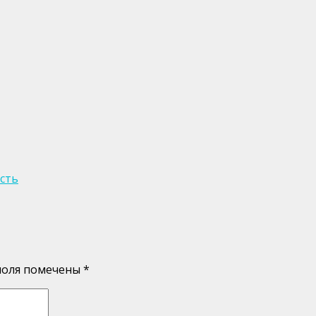
сть
поля помечены
*