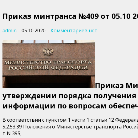
Приказ минтранса №409 от 05.10 2
к
admin
05.10.2020
Комментариев
нет
записи
Приказ
минтранса
№409
от
05.10
2020
Приказ Мин
утверждении порядка получения
информации по вопросам обеспеч
В соответствии с пунктом 1 части 1 статьи 12 Федерал
5.2.53.39 Положения о Министерстве транспорта Росс
г. N 395,