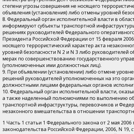
степени угрозы совершения не носящего террористиче
объявления (установления) либо отмены уровней безоп
8. Федеральный орган исполнительной власти в обла
информируют субъекты транспортной инфраструктуры,
решениях руководителей Федерального оперативного 
Президента Российской Федерации от 15 февраля 2006
носящего террористический характер акта незаконног
уровней безопасности N 2 и N 3 либо руководителей о
мерах по совершенствованию государственного управл
(уполномоченных ими должностных лиц).
9. При объявлении (установлении) либо отмене уровн
решений руководителей уполномоченных на это орга
должностными лицами федеральных органов исполнит
10. Федеральный орган исполнительной власти, оказы
а также наделенный полномочиями по выполнению об
транспортной инфраструктуры, перевозчиков и Федера
незаконного вмешательства в отношении транспортно
1 Часть 1 статьи 1 Федерального закона от 2 мая 200
законодательства Российской Федерации, 2006, N 19, ст