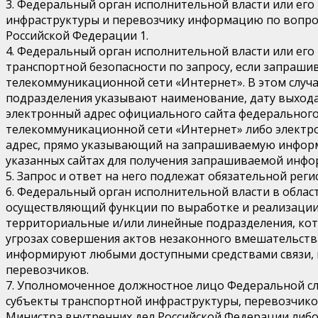
3. Федеральный орган исполнительной власти или ег
инфраструктуры и перевозчику информацию по вопрос
Российской Федерации 1.
4. Федеральный орган исполнительной власти или ег
транспортной безопасности по запросу, если запраш
телекоммуникационной сети «Интернет». В этом случа
подразделения указывают наименование, дату выхода
электронный адрес официального сайта федерального
телекоммуникационной сети «Интернет» либо электр
адрес, прямо указывающий на запрашиваемую информ
указанных сайтах для получения запрашиваемой инфор
5. Запрос и ответ на него подлежат обязательной ре
6. Федеральный орган исполнительной власти в облас
осуществляющий функции по выработке и реализации 
территориальные и/или линейные подразделения, кот
угрозах совершения актов незаконного вмешательств
информируют любыми доступными средствами связи, в
перевозчиков.
7. Уполномоченное должностное лицо Федеральной сл
субъекты транспортной инфраструктуры, перевозчико
Министра внутренних дел Российской Федерации либ