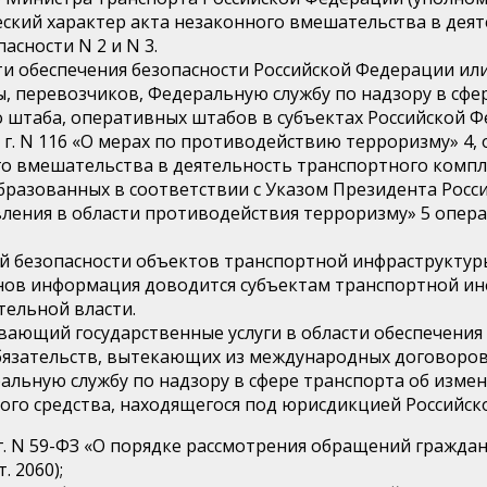
ский характер акта незаконного вмешательства в деят
асности N 2 и N 3.
сти обеспечения безопасности Российской Федерации и
 перевозчиков, Федеральную службу по надзору в сфе
штаба, оперативных штабов в субъектах Российской Фе
 г. N 116 «О мерах по противодействию терроризму» 4,
о вмешательства в деятельность транспортного компле
бразованных в соответствии с Указом Президента Россий
ения в области противодействия терроризму» 5 опера
ей безопасности объектов транспортной инфраструктуры
нов информация доводится субъектам транспортной и
ельной власти.
вающий государственные услуги в области обеспечения
язательств, вытекающих из международных договоров
льную службу по надзору в сфере транспорта об измен
го средства, находящегося под юрисдикцией Российск
6 г. N 59-ФЗ «О порядке рассмотрения обращений гражд
. 2060);