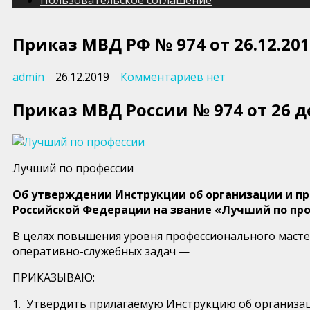
Приказ МВД РФ № 974 от 26.12.201
к
admin
26.12.2019
Комментариев
нет
записи
Приказ МВД России № 974 от 26 д
Приказ
МВД
РФ
№
974
Лучший по профессии
от
Об утверждении Инструкции об организации и пр
26.12.2019
Российской Федерации на звание «Лучший по пр
г
В целях повышения уровня профессионального масте
оперативно-служебных задач —
ПРИКАЗЫВАЮ:
1. Утвердить прилагаемую Инструкцию об организац