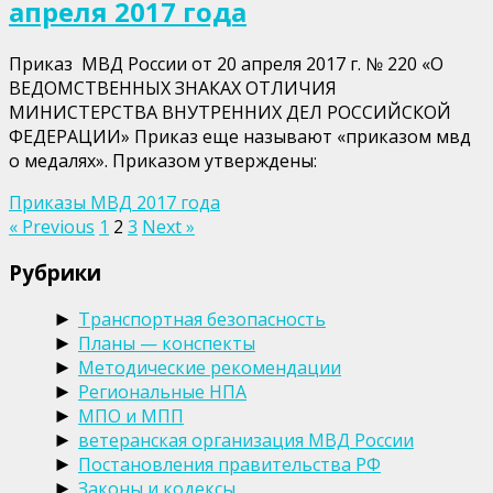
апреля 2017 года
Приказ МВД России от 20 апреля 2017 г. № 220 «О
ВЕДОМСТВЕННЫХ ЗНАКАХ ОТЛИЧИЯ
МИНИСТЕРСТВА ВНУТРЕННИХ ДЕЛ РОССИЙСКОЙ
ФЕДЕРАЦИИ» Приказ еще называют «приказом мвд
о медалях». Приказом утверждены:
Приказы МВД 2017 года
Пагинация
« Previous
1
2
3
Next »
записей
Рубрики
Транспортная безопасность
►
Планы — конспекты
►
Методические рекомендации
►
Региональные НПА
►
МПО и МПП
►
ветеранская организация МВД России
►
Постановления правительства РФ
►
Законы и кодексы
►