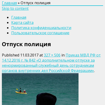
Главная
»
Отпуск полиция
Skip to content
Главная
Карта сайта
Политика конфиденциальности
Пользовательское соглашение
Отпуск полиция
Published
11.03.2017
at
327 × 506
in
Приказ МВД РФ от
14.12.2016 г. № 842 «О дополнительном отпуске за
ненормированный служебный день сотрудникам
органов внутренних дел Российской Федерации»
.