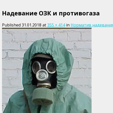
Надевание ОЗК и противогаза
Published
31.01.2018
at
355 × 414
in
Норматив надевания