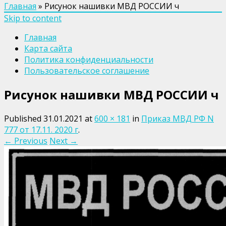
Главная
»
Рисунок нашивки МВД РОССИИ ч
Skip to content
Главная
Карта сайта
Политика конфиденциальности
Пользовательское соглашение
Рисунок нашивки МВД РОССИИ ч
Published
31.01.2021
at
600 × 181
in
Приказ МВД РФ N
777 от 17.11. 2020 г
.
← Previous
Next →